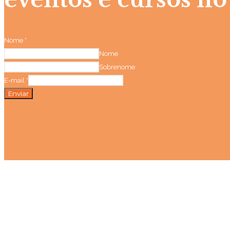
Nome
*
Nome
Sobrenome
E-mail
*
Enviar